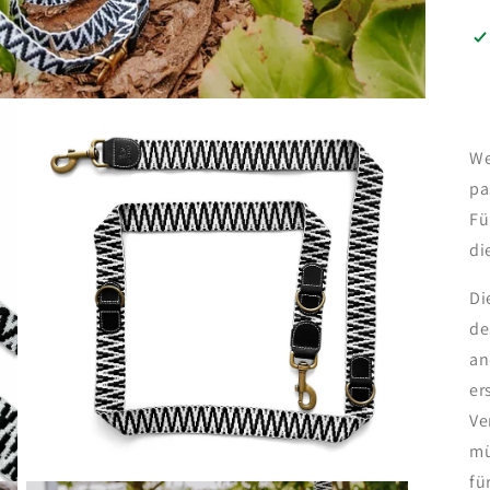
We
pa
Fü
di
Di
de
an
er
Ve
mü
fü
Medien