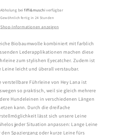
Abholung bei
fiffi&muschi
verfügbar
Gewöhnlich fertig in 24 Stunden
Shop-Informationen anzeigen
iche Biobaumwolle kombiniert mit farblich
ssenden Lederapplikationen machen diese
hrleine zum stylishen Eyecatcher. Zudem ist
e Leine leicht und überall verstaubar.
e verstellbare Führleine von Hey Lana ist
swegen so praktisch, weil sie gleich mehrere
dere Hundeleinen in verschiedenen Längen
setzen kann. Durch die dreifache
rstellmöglichkeit lässt sich unsere Leine
helos jeder Situation anpassen: Lange Leine
r den Spaziergang oder kurze Leine fürs