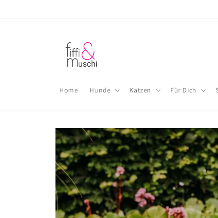
Direkt
zum
Inhalt
Home
Hunde
Katzen
Für Dich
Zu
Produktinformationen
springen