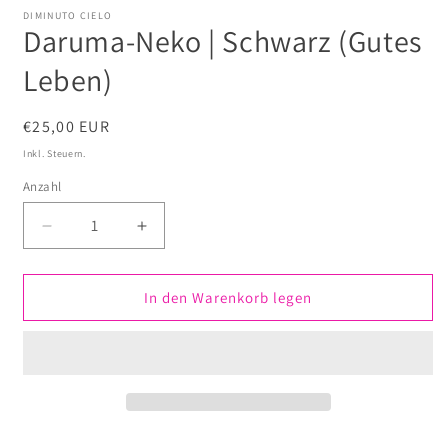
DIMINUTO CIELO
Daruma-Neko | Schwarz (Gutes
Leben)
Normaler
€25,00 EUR
Preis
Inkl. Steuern.
Anzahl
Anzahl
Verringere
Erhöhe
die
die
Menge
Menge
für
für
In den Warenkorb legen
Daruma-
Daruma-
Neko
Neko
|
|
Schwarz
Schwarz
(Gutes
(Gutes
Leben)
Leben)